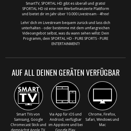
SmartTV, SPORTAL HD gibt es überall und gratis!
SPORTAL HD ist eine rein Werbefinanzierte Plattform
und bietet dir im Jahr über 10.000 Livestream - 4free!
Lehn‘ dich im Livestream bequem zurück und lass dich
unterhalten - oder bestimme mit dem umfangreichen
Videoangebot selbst, was du wann sehen willst: Dein
Programm, dein SPORTAL HD - PURE SPORTS - PURE
ENTERTAINMENT!
AUF ALL DEINEN GERÄTEN VERFÜGBAR
Smart TVs von ​
Via App für iOS und
Chrome, Firefox, ​
Samsung, Google
Android, verfügbar
Safari, ​Windows​ und ​
Chromecast Stick und
im Appstore und bei
Mac
demnächst Apple TV.
Google Play.