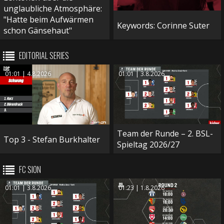
unglaubliche Atmosphäre:
"Hatte beim Aufwärmen
Keywords: Corinne Suter
schon Gänsehaut"
EDITORIAL SERIES
01:01 | 4.8.2026
01:01 | 3.8.2026
Team der Runde – 2. BSL-
Top 3 - Stefan Burkhalter
Spieltag 2026/27
FC SION
01:01 | 3.8.2026
01:23 | 1.8.2026