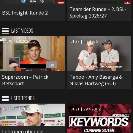
Team der Runde – 2. BSL-
BSL Insight: Runde 2
Spieltag 2026/27
LAST VIDEOS
01:48 | 6.8.2026
01:37 | 4.8.2026
Superzoom – Patrick
Taboo - Amy Baserga &
Betschart
Niklas Hartweg (SUI)
USER TRENDS
01:32 | 1.6.2026
01:21 | 29.4.2016
Lehtonen über die